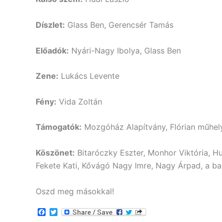
Díszlet:
Glass Ben, Gerencsér Tamás
Előadók:
Nyári-Nagy Ibolya, Glass Ben
Zene:
Lukács Levente
Fény:
Vida Zoltán
Támogatók:
Mozgóház Alapítvány, Flórian műhely
Köszönet:
Bitaróczky Eszter, Monhor Viktória, Hudi
Fekete Kati, Kővágó Nagy Imre, Nagy Árpad, a ba
Oszd meg másokkal!
F
T
a
w