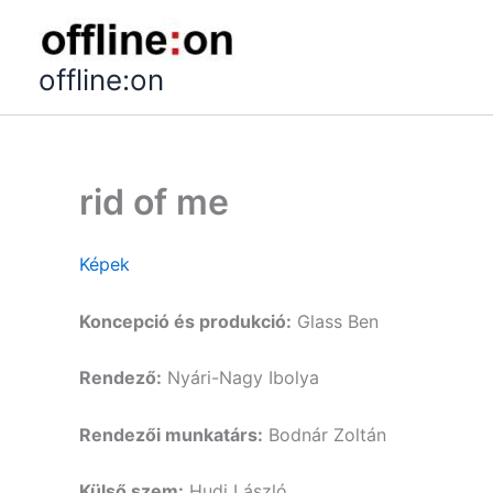
Skip
to
content
offline:on
rid of me
Képek
Koncepció és produkció:
Glass Ben
Rendező:
Nyári-Nagy Ibolya
Rendezői munkatárs:
Bodnár Zoltán
Külső szem:
Hudi László