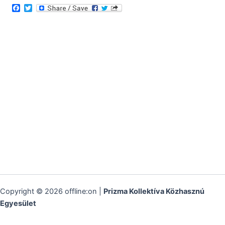
F
T
a
w
c
i
e
t
b
t
o
e
o
r
k
Copyright © 2026 offline:on |
Prizma Kollektíva Közhasznú
Egyesület