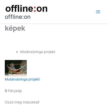
Skip
to
content
offline:on
képek
Mutánsbringa projekt
Mutánsbringa projekt
5
Fénykép
Oszd meg másokkal!