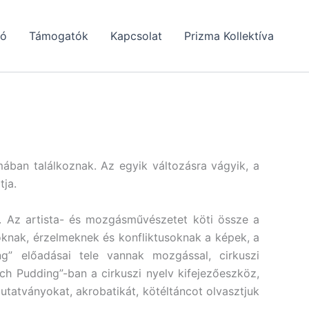
tó
Támogatók
Kapcsolat
Prizma Kollektíva
mában találkoznak. Az egyik változásra vágyik, a
tja.
. Az artista- és mozgásművészetet köti össze a
oknak, érzelmeknek és konfliktusoknak a képek, a
” előadásai tele vannak mozgással, cirkuszi
h Pudding”-ban a cirkuszi nyelv kifejezőeszköz,
utatványokat, akrobatikát, kötéltáncot olvasztjuk