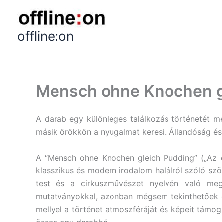
Skip
to
content
offline:on
Mensch ohne Knochen g
A darab egy különleges találkozás történetét me
másik örökkön a nyugalmat keresi. Állandóság és 
A “Mensch ohne Knochen gleich Pudding” („Az e
klasszikus és modern irodalom halálról szóló sz
test és a cirkuszművészet nyelvén való meg
mutatványokkal, azonban mégsem tekinthetőek ci
mellyel a történet atmoszféráját és képeit támog
össze egy darabbá.