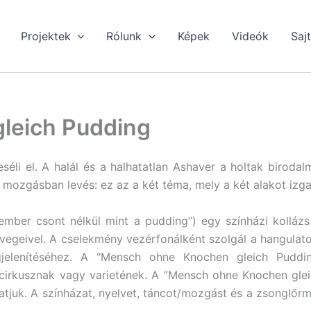
Projektek
Rólunk
Képek
Videók
Saj
leich Pudding
séli el. A halál és a halhatatlan Ashaver a holtak birodal
mozgásban levés: ez az a két téma, mely a két alakot izga
mber csont nélkül mint a pudding“) egy színházi kollázs
övegeivel. A cselekmény vezérfonálként szolgál a hangulat
jelenítéséhez. A “Mensch ohne Knochen gleich Pudding
rkusznak vagy varietének. A “Mensch ohne Knochen gleic
atjuk. A színházat, nyelvet, táncot/mozgást és a zsonglőrm