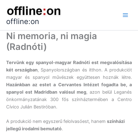
Skip
to
content
offline:on
Ni memoria, ni magia
(Radnóti)
Tervünk egy spanyol-magyar Radnóti est megvalósítása
két országban
, Spanyolországban és itthon. A produkciót
magyar és spanyol művészek együttesen hoznák létre.
Hazánkban az estet a Cervantes Intézet fogadta be, a
spanyol est Madridban valósul meg
, azon belül Leganés
önkormányzatának 300 fős színháztermében a Centro
Cívico Julián Bestiróban.
A produkció nem egyszerű felolvasóest, hanem
színházi
jellegű irodalmi bemutató
.