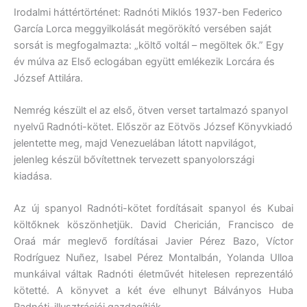
Irodalmi háttértörténet: Radnóti Miklós 1937-ben Federico
García Lorca meggyilkolását megörökító versében saját
sorsát is megfogalmazta: „költő voltál – megöltek ők.” Egy
év múlva az Első eclogában együtt emlékezik Lorcára és
József Attilára.
Nemrég készült el az első, ötven verset tartalmazó spanyol
nyelvű Radnóti-kötet. Először az Eötvös József Könyvkiadó
jelentette meg, majd Venezuelában látott napvilágot,
jelenleg készül bővítettnek tervezett spanyolországi
kiadása.
Az új spanyol Radnóti-kötet fordításait spanyol és Kubai
költőknek köszönhetjük. David Chericián, Francisco de
Oraá már meglevő fordításai Javier Pérez Bazo, Víctor
Rodríguez Nuñez, Isabel Pérez Montalbán, Yolanda Ulloa
munkáival váltak Radnóti életművét hitelesen reprezentáló
kötetté. A könyvet a két éve elhunyt Bálványos Huba