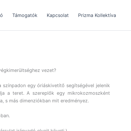
tó
Támogatók
Kapcsolat
Prizma Kollektíva
 végkimerültséghez vezet?
színpadon egy óriáskivetítő segítségével jelenik
alja a teret. A szereplők egy mikrokozmoszként
ka, s más dimenziókban mit eredményez.
óban.
sulat irányadó elveit követi.)