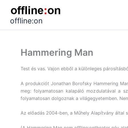
Skip
to
content
offline:on
Hammering Man
Test és vas. Vajon ebből a különleges párosításb
A produkciót Jonathan Borofsky Hammering Man el
meg: folyamatosan kalapáló mozdulatával a szo
folyamatosan dolgoznak a világegyetemben. Nem 
Az előadás 2004-ben, a Műhely Alapítvány által s
(A Hammering Man nem offline:ontheater név alatt