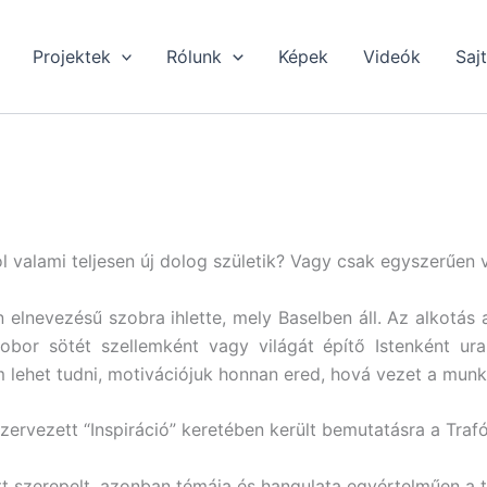
Projektek
Rólunk
Képek
Videók
Saj
ól valami teljesen új dolog születik? Vagy csak egyszerűen
nevezésű szobra ihlette, mely Baselben áll. Az alkotás a 
bor sötét szellemként vagy világát építő Istenként ur
lehet tudni, motivációjuk honnan ered, hová vezet a mun
zervezett “Inspiráció” keretében került bemutatásra a Traf
 szerepelt, azonban témája és hangulata egyértelműen a tár