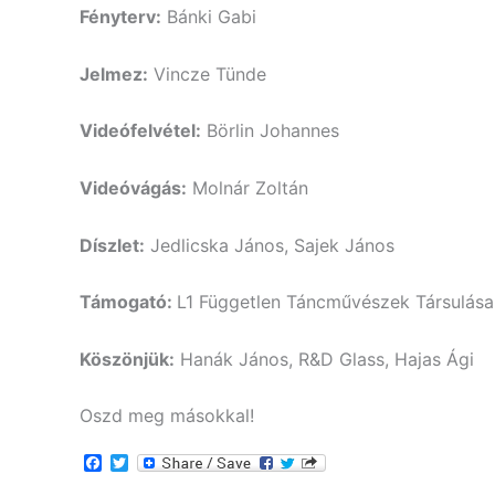
Fényterv:
Bánki Gabi
Jelmez:
Vincze Tünde
Videófelvétel:
Börlin Johannes
Videóvágás:
Molnár Zoltán
Díszlet:
Jedlicska János, Sajek János
Támogató:
L1 Független Táncművészek Társulása, 
Köszönjük:
Hanák János, R&D Glass, Hajas Ági
Oszd meg másokkal!
F
T
a
w